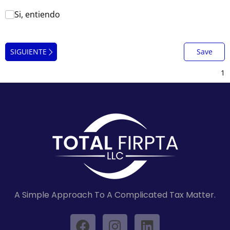
Si, entiendo
Si, entiendo
SIGUIENTE
Save
A Simple Approach To A Complicated Tax Matter.
F
I
L