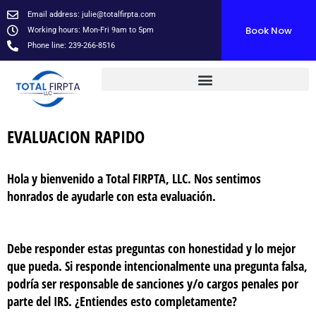
Skip
Email address:
julie@totalfirpta.com
to
Book Now
Working hours: Mon-Fri 9am to 5pm
content
Phone line: 239-266-8516
EVALUACION RAPIDO
Hola y bienvenido a Total FIRPTA, LLC. Nos sentimos
honrados de ayudarle con esta evaluación.
Debe responder estas preguntas con honestidad y lo mejor
que pueda. Si responde intencionalmente una pregunta falsa,
podría ser responsable de sanciones y/o cargos penales por
parte del IRS. ¿Entiendes esto completamente?