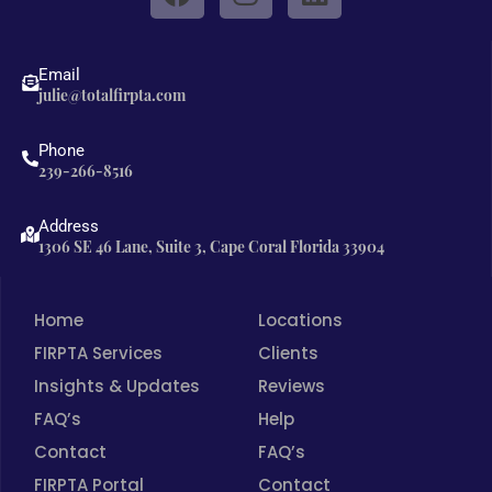
a
n
i
c
s
n
e
t
k
Email
b
a
e
julie@totalfirpta.com
o
g
d
o
r
i
Phone
239-266-8516
k
a
n
m
Address
1306 SE 46 Lane, Suite 3, Cape Coral Florida 33904
Home
Locations
FIRPTA Services
Clients
Insights & Updates
Reviews
FAQ’s
Help
Contact
FAQ’s
FIRPTA Portal
Contact